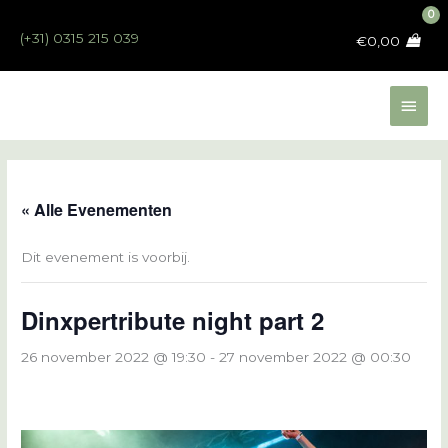
Ga
naar
(+31) 0315 215 039
€
0,00
de
inhoud
Hoo
« Alle Evenementen
Dit evenement is voorbij.
Dinxpertribute night part 2
26 november 2022 @ 19:30
-
27 november 2022 @ 00:30