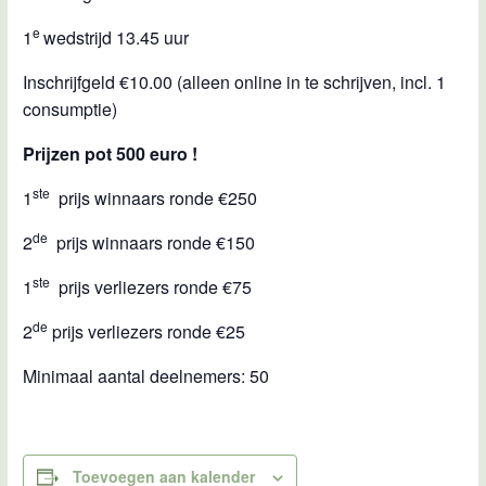
e
1
wedstrijd 13.45 uur
Inschrijfgeld €10.00 (alleen online in te schrijven, incl. 1
consumptie)
Prijzen pot 500 euro !
ste
1
prijs winnaars ronde €250
de
2
prijs winnaars ronde €150
ste
1
prijs verliezers ronde €75
de
2
prijs verliezers ronde €25
Minimaal aantal deelnemers: 50
Toevoegen aan kalender