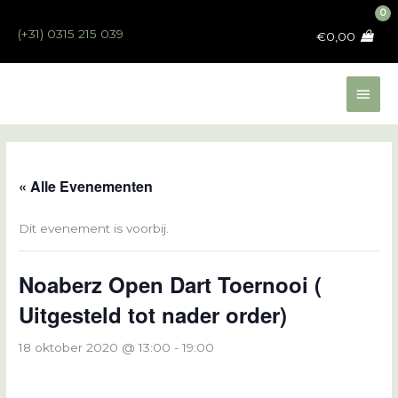
Ga
naar
(+31) 0315 215 039
€
0,00
de
inhoud
Hoo
« Alle Evenementen
Dit evenement is voorbij.
Noaberz Open Dart Toernooi (
Uitgesteld tot nader order)
18 oktober 2020 @ 13:00
-
19:00