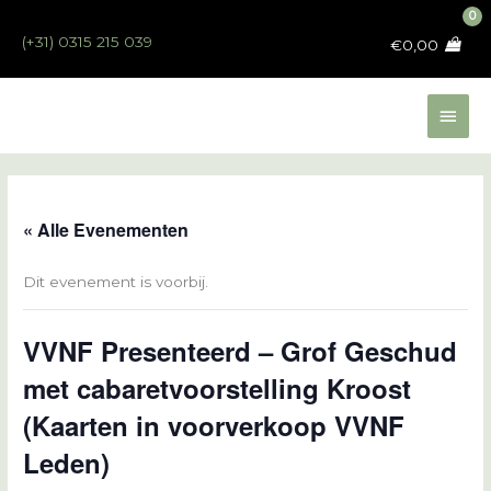
Ga
naar
(+31) 0315 215 039
€
0,00
de
inhoud
Hoo
« Alle Evenementen
Dit evenement is voorbij.
VVNF Presenteerd – Grof Geschud
met cabaretvoorstelling Kroost
(Kaarten in voorverkoop VVNF
Leden)