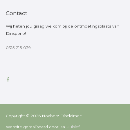
Contact
Wij heten jou graag welkom bij de ontmoetingsplaats van
Dinxperlo!
0315 215 039
Copyright © 2026
Noaberz
Disclaimer:
Website gerealiseerd door: <a
Pulsief