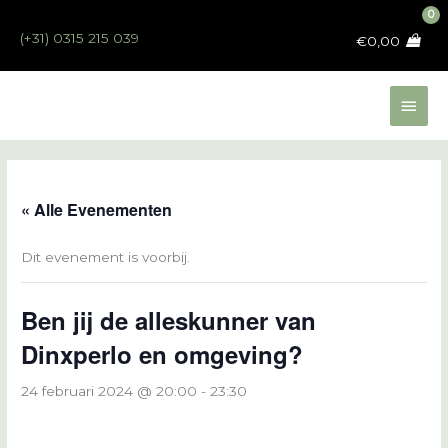
Ga
naar
(+31) 0315 215 039
€
0,00
de
inhoud
Hoo
« Alle Evenementen
Dit evenement is voorbij.
Ben jij de alleskunner van
Dinxperlo en omgeving?
24 februari 2024 @ 20:00
-
23:30