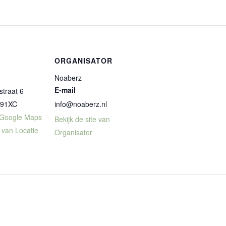
ORGANISATOR
Noaberz
E-mail
straat 6
091XC
info@noaberz.nl
 Google Maps
Bekijk de site van
e van Locatie
Organisator