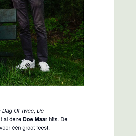
,
n Dag Of Twee
De
t al deze
hits. De
Doe Maar
oor één groot feest.